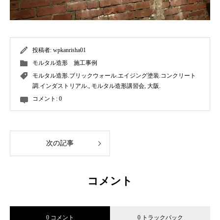
投稿者:
wpkanrisha01
モルタル造形 施工事例
モルタル造形.ブリックウォール.エイジング塗装.コンクリート
調.インダストリアル.
,
モルタル造形講習会
,
大阪.
コメント:
0
次の記事
コメント
0 コメント
0 トラックバック